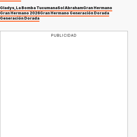
Gladys, La Bomba Tucumana
Sol Abraham
Gran Hermano
Gran Hermano 2026
Gran Hermano Generación Dorada
Generación Dorada
PUBLICIDAD