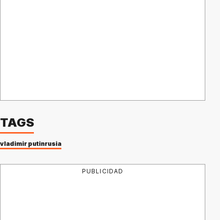
TAGS
vladimir putin
rusia
PUBLICIDAD