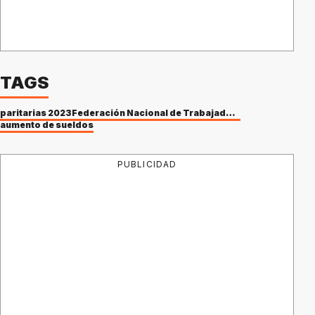
TAGS
paritarias 2023
Federación Nacional de Trabajadores Camioneros y Obreros del Transporte de Cargas, Logística y Servicios
aumento de sueldos
PUBLICIDAD