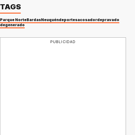
TAGS
Parque Norte
Bardas
Neuquén
deportes
acosador
depravado
degenerado
PUBLICIDAD