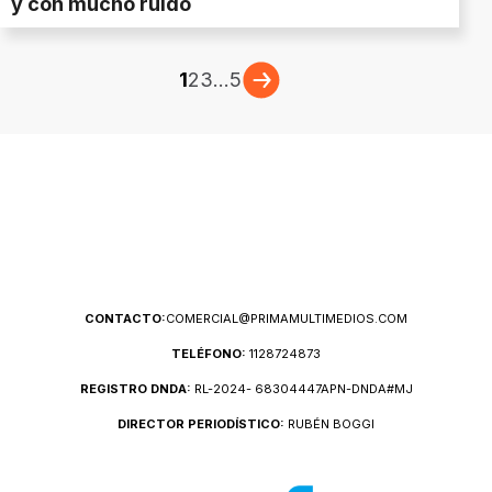
y con mucho ruido
1
2
3
...
5
CONTACTO:
COMERCIAL@PRIMAMULTIMEDIOS.COM
TELÉFONO:
1128724873
REGISTRO DNDA:
RL-2024- 68304447APN-DNDA#MJ
DIRECTOR PERIODÍSTICO:
RUBÉN BOGGI