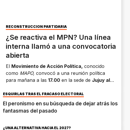
RECONSTRUCCIÓN PARTIDARIA
¿Se reactiva el MPN? Una línea
interna llamó a una convocatoria
abierta
El
Movimiento de Acción Política,
conocido
como
MAPO,
convocó a una reunión política
para mañana a las
17.00
en la sede de
Jujuy al
155,
en
Neuquén capital.
Los puntos centrales
del comunicado que se difundió en las últimas
ESQUIRLAS TRAS EL FRACASO ELECTORAL
horas.
El peronismo en su búsqueda de dejar atrás los
fantasmas del pasado
¿UNA ALTERNATIVA HACIA EL 2027?