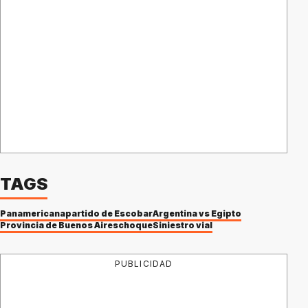
TAGS
Panamericana
partido de Escobar
Argentina vs Egipto
Provincia de Buenos Aires
choque
Siniestro vial
PUBLICIDAD