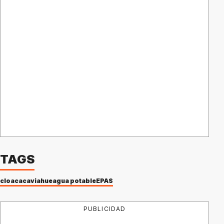
TAGS
cloaca
caviahue
agua potable
EPAS
PUBLICIDAD