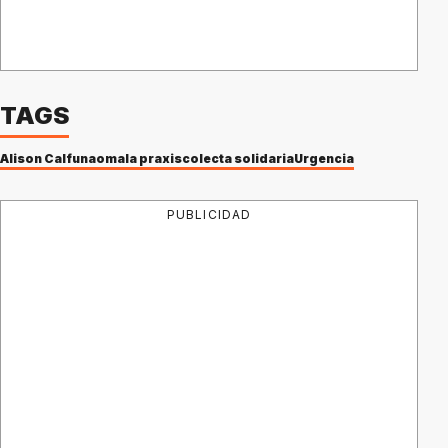
TAGS
Alison Calfunao
mala praxis
colecta solidaria
Urgencia
PUBLICIDAD