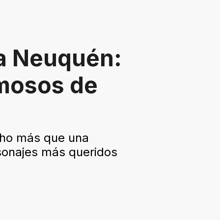
na Neuquén:
amosos de
cho más que una
rsonajes más queridos