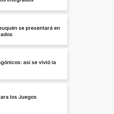
euquén se presentará en
cados
ónicos: así se vivió la
para los Juegos