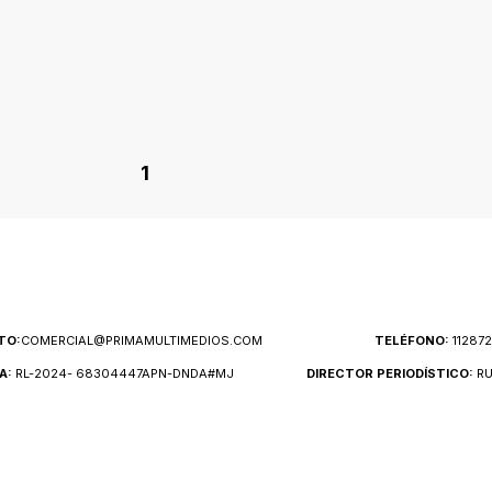
1
TO:
COMERCIAL@PRIMAMULTIMEDIOS.COM
TELÉFONO:
11287
A:
RL-2024- 68304447APN-DNDA#MJ
DIRECTOR PERIODÍSTICO:
RU