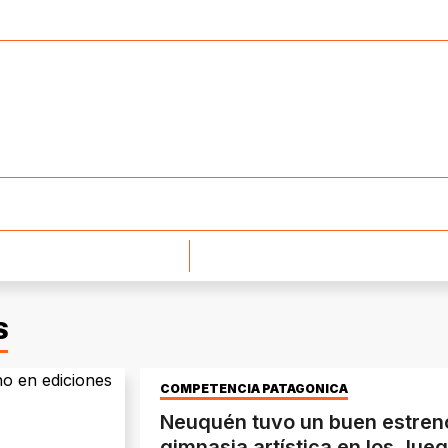
S
COMPETENCIA PATAGÓNICA
Neuquén tuvo un buen estreno 
gimnasia artística en los Jue