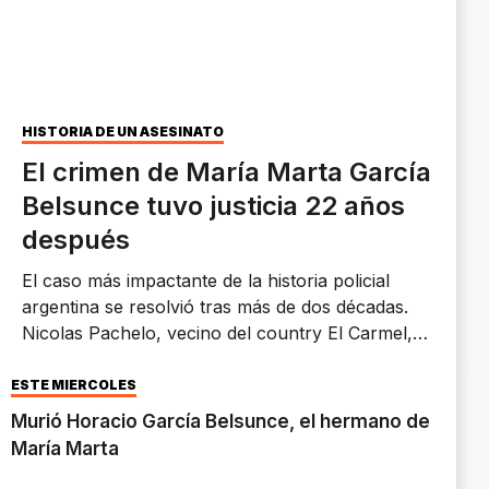
HISTORIA DE UN ASESINATO
El crimen de María Marta García
Belsunce tuvo justicia 22 años
después
El caso más impactante de la historia policial
argentina se resolvió tras más de dos décadas.
Nicolas Pachelo, vecino del country El Carmel,
fue condenado a prisión perpetua por robarle a
la víctima y después asesinarla para ocultar el
ESTE MIÉRCOLES
primer delito.
Murió Horacio García Belsunce, el hermano de
María Marta