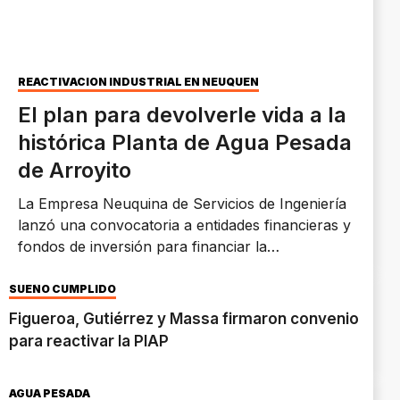
REACTIVACIÓN INDUSTRIAL EN NEUQUÉN
El plan para devolverle vida a la
histórica Planta de Agua Pesada
de Arroyito
La Empresa Neuquina de Servicios de Ingeniería
lanzó una convocatoria a entidades financieras y
fondos de inversión para financiar la
modernización y el reinicio de la producción en la
PIAP, clave para la industria nuclear argentina.
SUEÑO CUMPLIDO
Figueroa, Gutiérrez y Massa firmaron convenio
para reactivar la PIAP
AGUA PESADA