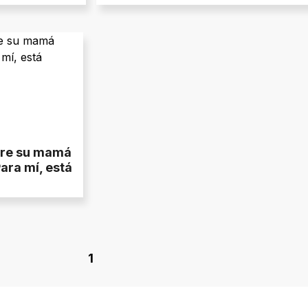
bre su mamá
Para mí, está
1