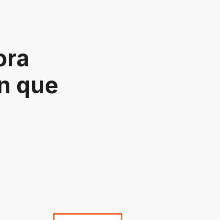
ora
ón que