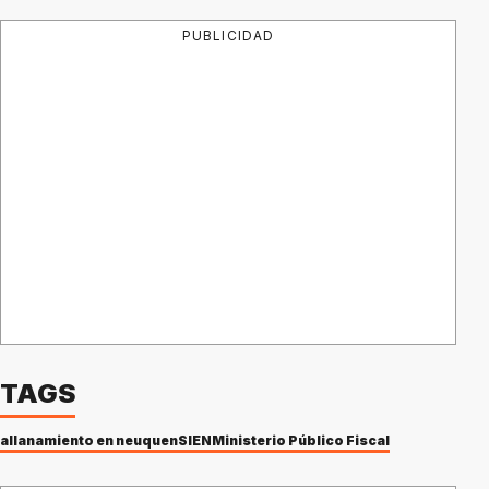
PUBLICIDAD
TAGS
allanamiento en neuquen
SIEN
Ministerio Público Fiscal