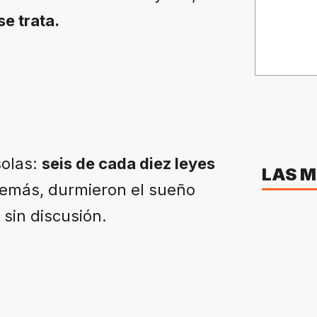
e trata.
solas:
seis de cada diez leyes
LAS M
demás, durmieron el sueño
sin discusión.