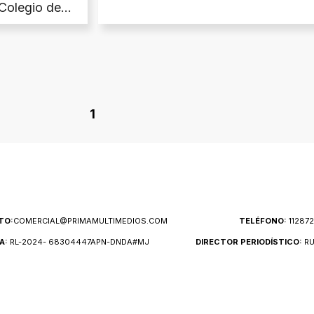
 Colegio de
1
TO:
COMERCIAL@PRIMAMULTIMEDIOS.COM
TELÉFONO:
11287
A:
RL-2024- 68304447APN-DNDA#MJ
DIRECTOR PERIODÍSTICO:
RU