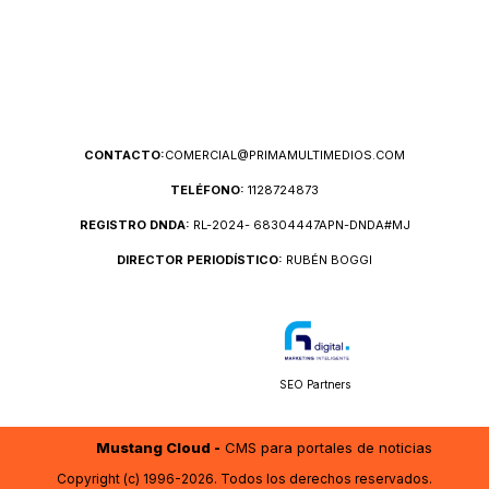
CONTACTO:
COMERCIAL@PRIMAMULTIMEDIOS.COM
TELÉFONO:
1128724873
REGISTRO DNDA:
RL-2024- 68304447APN-DNDA#MJ
DIRECTOR PERIODÍSTICO:
RUBÉN BOGGI
SEO Partners
Mustang Cloud -
CMS para portales de noticias
Copyright (c) 1996-2026. Todos los derechos reservados.