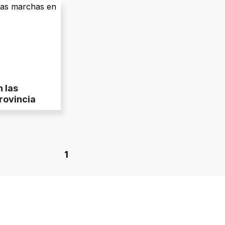
n las
rovincia
1