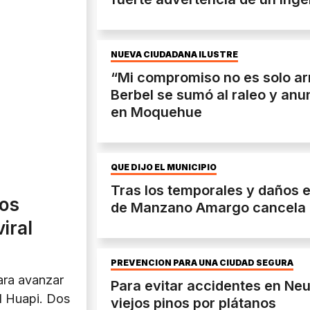
NUEVA CIUDADANA ILUSTRE
“Mi compromiso no es solo ar
Berbel se sumó al raleo y anu
en Moquehue
QUÉ DIJO EL MUNICIPIO
Tras los temporales y daños e
nos
de Manzano Amargo cancela la
iral
PREVENCIÓN PARA UNA CIUDAD SEGURA
ara avanzar
Para evitar accidentes en Ne
el Huapi. Dos
viejos pinos por plátanos