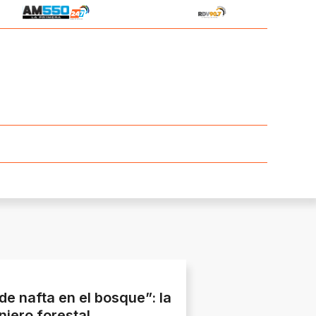
e nafta en el bosque”: la
niero forestal