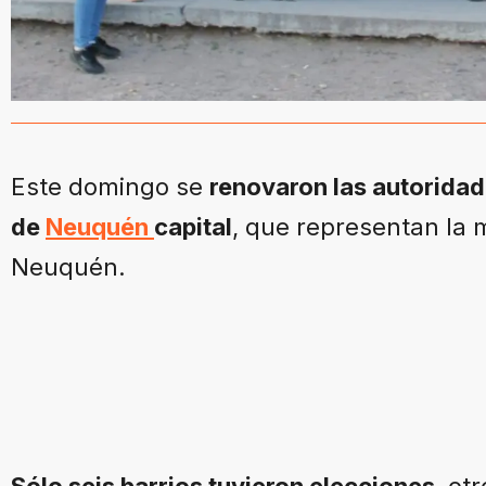
Este domingo se
renovaron las autorida
de
Neuquén
capital
, que representan la m
Neuquén.
Sólo seis barrios tuvieron elecciones
, ot