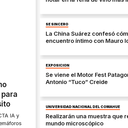
SE SINCERÓ
La China Suárez confesó cóm
encuentro íntimo con Mauro I
EXPOSICIÓN
Se viene el Motor Fest Patag
Antonio “Tuco” Creide
mo
 para
sito
UNIVERSIDAD NACIONAL DEL COMAHUE
CTA IA y
Realizarán una muestra que re
mundo microscópico
semáforos