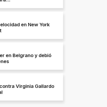
 velocidad en New York
t
jer en Belgrano y debió
enes
contra Virginia Gallardo
al