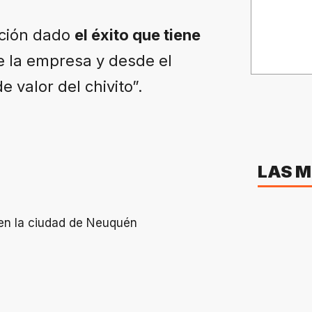
acción dado
el éxito que tiene
e la empresa y desde el
e valor del chivito”.
LAS M