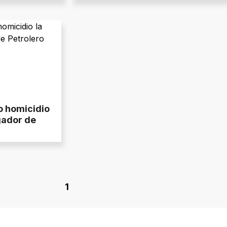
o homicidio
gador de
1