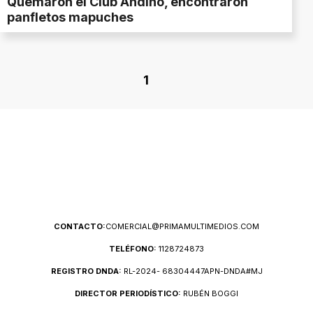
Quemaron el Club Andino, encontraron
panfletos mapuches
1
CONTACTO:
COMERCIAL@PRIMAMULTIMEDIOS.COM
TELÉFONO:
1128724873
REGISTRO DNDA:
RL-2024- 68304447APN-DNDA#MJ
DIRECTOR PERIODÍSTICO:
RUBÉN BOGGI