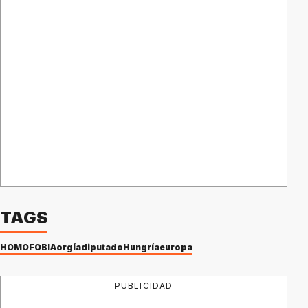
TAGS
HOMOFOBIA
orgía
diputado
Hungría
europa
PUBLICIDAD