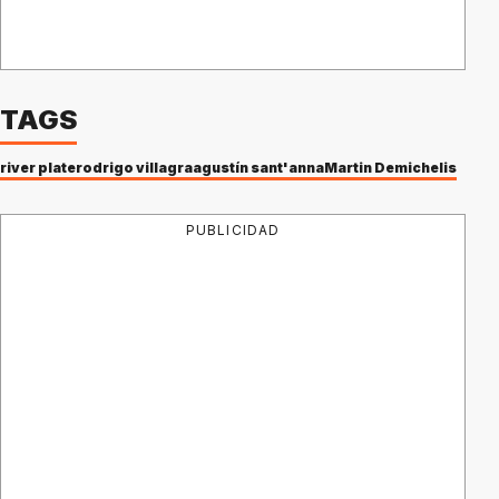
TAGS
river plate
rodrigo villagra
agustín sant'anna
Martin Demichelis
PUBLICIDAD