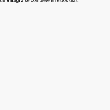
de
Villagra
se complete en estos días.