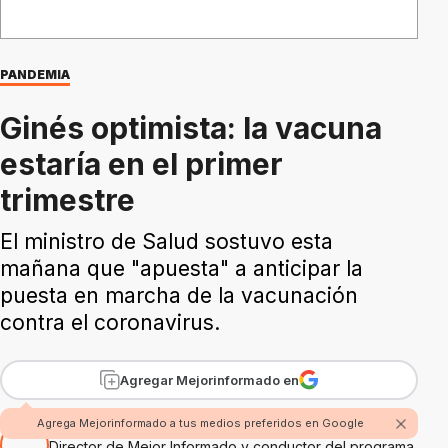
PANDEMIA
Ginés optimista: la vacuna
estaría en el primer
trimestre
El ministro de Salud sostuvo esta
mañana que "apuesta" a anticipar la
puesta en marcha de la vacunación
contra el coronavirus.
Agregar Mejorinformado en
Por Rubén Boggi
Agrega Mejorinformado a tus medios preferidos en Google
Director de Mejor Informado y conductor del programa