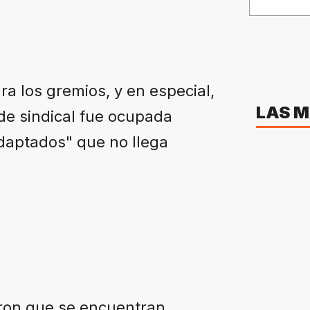
ara los gremios, y en especial,
LAS M
de sindical fue ocupada
daptados" que no llega
aron que se encuentran