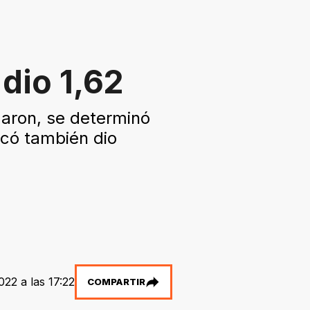
 dio 1,62
izaron, se determinó
ocó también dio
022 a las 17:22
COMPARTIR