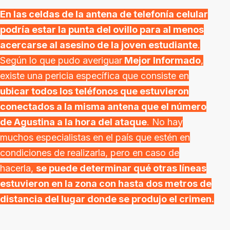
En las celdas de la antena de telefonía celular
podría estar la punta del ovillo para al menos
acercarse al asesino de la joven estudiante
.
Según lo que pudo averiguar
Mejor Informado
,
existe una pericia específica que consiste en
ubicar todos los teléfonos que estuvieron
conectados a la misma antena que el número
de Agustina a la hora del ataque
. No hay
muchos especialistas en el país que estén en
condiciones de realizarla, pero en caso de
hacerla,
se puede determinar qué otras líneas
estuvieron en la zona con hasta dos metros de
distancia del lugar donde se produjo el crimen.