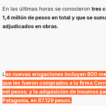
En las últimas horas se conocieron
tres 
1,4 millón de pesos en total y que se sum
adjudicados en obras.
L
as nuevas erogaciones incluyen 800 met
que les fueron comprados a la firma Cor
mil pesos; y la adquisición de insumos pa
Patagonia, en 87.129 pesos.