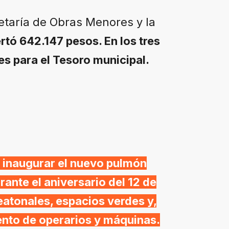
retaría de Obras Menores y la
rtó 642.147 pesos. En los tres
s para el Tesoro municipal.
to inaugurar el nuevo pulmón
rante el aniversario del 12 de
atonales, espacios verdes y,
iento de operarios y máquinas.