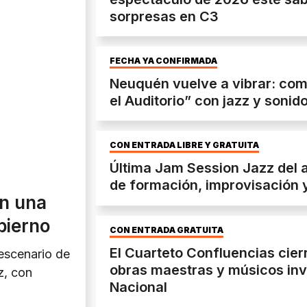
sorpresas en C3
FECHA YA CONFIRMADA
Neuquén vuelve a vibrar: com
el Auditorio” con jazz y soni
CON ENTRADA LIBRE Y GRATUITA
Última Jam Session Jazz del 
de formación, improvisación 
on una
bierno
CON ENTRADA GRATUITA
El Cuarteto Confluencias cier
 escenario de
obras maestras y músicos invi
z, con
Nacional