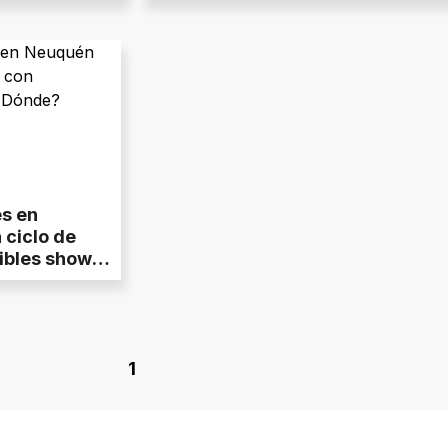
s en
ciclo de
ibles shows
1