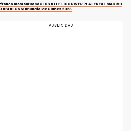
franco mastantuono
CLUB ATLÉTICO RIVER PLATE
REAL MADRID
XABI ALONSO
Mundial de Clubes 2025
PUBLICIDAD