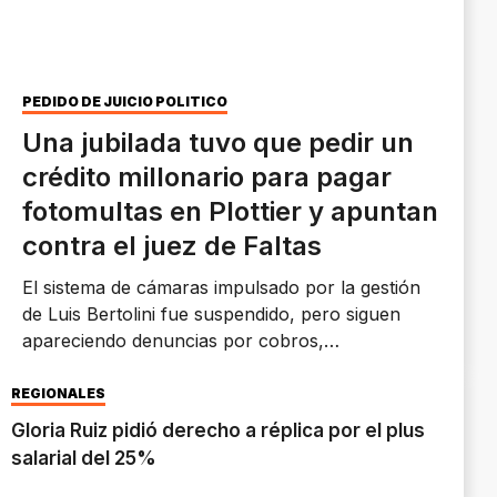
PEDIDO DE JUICIO POLÍTICO
Una jubilada tuvo que pedir un
crédito millonario para pagar
fotomultas en Plottier y apuntan
contra el juez de Faltas
El sistema de cámaras impulsado por la gestión
de Luis Bertolini fue suspendido, pero siguen
apareciendo denuncias por cobros,
irregularidades y vecinos que aseguran que los
obligan a pagar para destrabar trámites.
REGIONALES
Gloria Ruiz pidió derecho a réplica por el plus
salarial del 25%