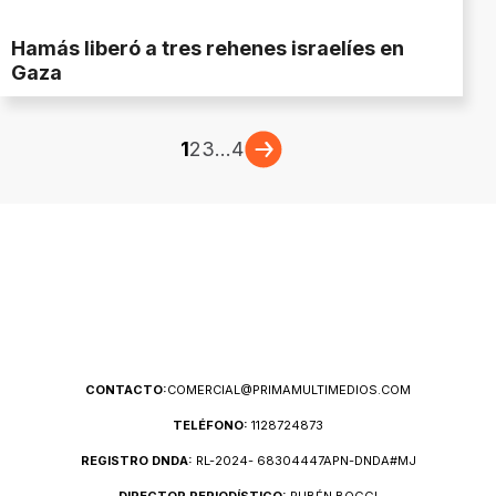
Hamás liberó a tres rehenes israelíes en
Gaza
1
2
3
...
4
CONTACTO:
COMERCIAL@PRIMAMULTIMEDIOS.COM
TELÉFONO:
1128724873
REGISTRO DNDA:
RL-2024- 68304447APN-DNDA#MJ