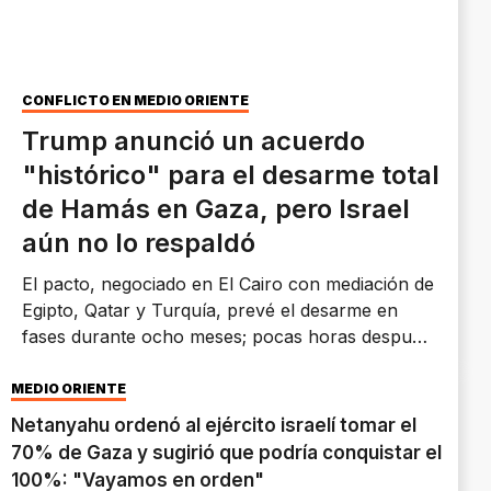
CONFLICTO EN MEDIO ORIENTE
Trump anunció un acuerdo
"histórico" para el desarme total
de Hamás en Gaza, pero Israel
aún no lo respaldó
El pacto, negociado en El Cairo con mediación de
Egipto, Qatar y Turquía, prevé el desarme en
fases durante ocho meses; pocas horas después
del anuncio, Israel volvió a bombardear Gaza
causando varios heridos.
MEDIO ORIENTE
Netanyahu ordenó al ejército israelí tomar el
70% de Gaza y sugirió que podría conquistar el
100%: "Vayamos en orden"