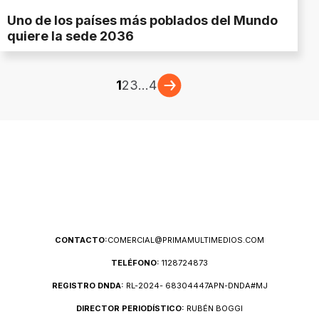
Uno de los países más poblados del Mundo
quiere la sede 2036
1
2
3
...
4
CONTACTO:
COMERCIAL@PRIMAMULTIMEDIOS.COM
TELÉFONO:
1128724873
REGISTRO DNDA:
RL-2024- 68304447APN-DNDA#MJ
DIRECTOR PERIODÍSTICO:
RUBÉN BOGGI