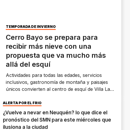
TEMPORADA DE INVIERNO
Cerro Bayo se prepara para
recibir más nieve con una
propuesta que va mucho más
allá del esquí
Actividades para todas las edades, servicios
inclusivos, gastronomía de montaña y paisajes
únicos convierten al centro de esquí de Villa La
Angostura en uno de los grandes protagonistas
del invierno neuquino, justo cuando se esperan
ALERTA POR EL FRÍO
nuevas nevadas.
¿Vuelve a nevar en Neuquén? lo que dice el
pronóstico del SMN para este miércoles que
ilusiona a la ciudad