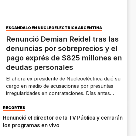
ESCÁNDALO EN NUCLEOELÉCTRICA ARGENTINA
Renunció Demian Reidel tras las
denuncias por sobreprecios y el
pago exprés de $825 millones en
deudas personales
El ahora ex presidente de Nucleoeléctrica dejó su
cargo en medio de acusaciones por presuntas
irregularidades en contrataciones. Días antes
había negado que las millonarias deudas que
canceló en tiempo récord tuvieran relación con
RECORTES
la trama que lo rodeaba. La firma renovó casi
Renunció el director de la TV Pública y cerrarán
todo su directorio.
los programas en vivo