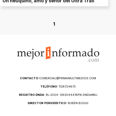
Un neuquino, amo y señor del Ultra Trail
1
CONTACTO:
COMERCIAL@PRIMAMULTIMEDIOS.COM
TELÉFONO:
1128724873
REGISTRO DNDA:
RL-2024- 68304447APN-DNDA#MJ
DIRECTOR PERIODÍSTICO:
RUBÉN BOGGI