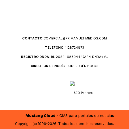
CONTACTO:
COMERCIAL@PRIMAMULTIMEDIOS.COM
TELÉFONO:
1128724873
REGISTRO DNDA:
RL-2024- 68304447APN-DNDA#MJ
DIRECTOR PERIODÍSTICO:
RUBÉN BOGGI
SEO Partners
Mustang Cloud -
CMS para portales de noticias
Copyright (c) 1996-2026. Todos los derechos reservados.