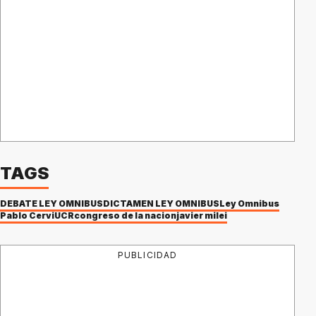
TAGS
DEBATE LEY ÓMNIBUS
DICTAMEN LEY ÓMNIBUS
Ley Ómnibus
Pablo Cervi
UCR
congreso de la nacion
javier milei
PUBLICIDAD