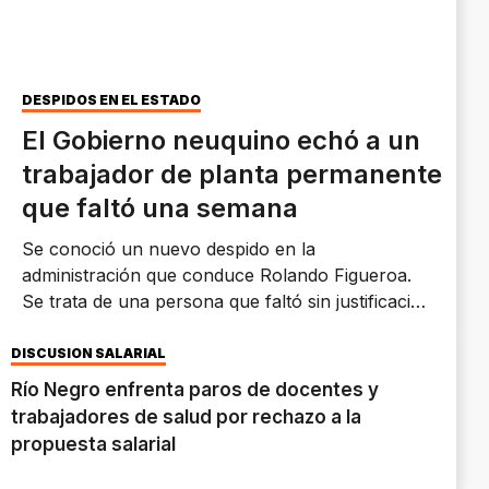
DESPIDOS EN EL ESTADO
El Gobierno neuquino echó a un
trabajador de planta permanente
que faltó una semana
Se conoció un nuevo despido en la
administración que conduce Rolando Figueroa.
Se trata de una persona que faltó sin justificación
a su trabajo entre el martes 2 y el lunes 8 de
enero del 2024.
DISCUSIÓN SALARIAL
Río Negro enfrenta paros de docentes y
trabajadores de salud por rechazo a la
propuesta salarial