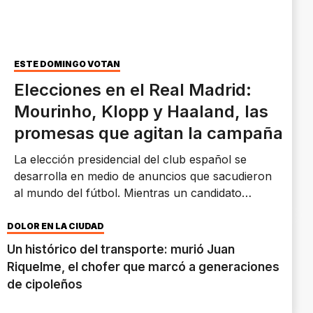
ESTE DOMINGO VOTAN
Elecciones en el Real Madrid:
Mourinho, Klopp y Haaland, las
promesas que agitan la campaña
La elección presidencial del club español se
desarrolla en medio de anuncios que sacudieron
al mundo del fútbol. Mientras un candidato
promete el regreso de Mourinho, el otro apuesta
por Klopp y refuerzos de jerarquía internacional.
DOLOR EN LA CIUDAD
Un histórico del transporte: murió Juan
Riquelme, el chofer que marcó a generaciones
de cipoleños