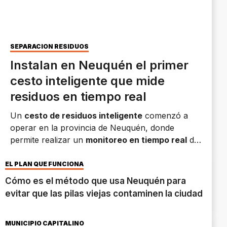
SEPARACIÓN RESIDUOS
Instalan en Neuquén el primer
cesto inteligente que mide
residuos en tiempo real
Un
cesto de residuos inteligente
comenzó a
operar en la provincia de Neuquén, donde
permite realizar un
monitoreo en tiempo real
de
los desechos generados en un espacio de
coworking.
EL PLAN QUE FUNCIONA
Cómo es el método que usa Neuquén para
evitar que las pilas viejas contaminen la ciudad
MUNICIPIO CAPITALINO