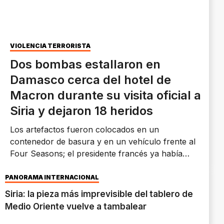
VIOLENCIA TERRORISTA
Dos bombas estallaron en
Damasco cerca del hotel de
Macron durante su visita oficial a
Siria y dejaron 18 heridos
Los artefactos fueron colocados en un
contenedor de basura y en un vehículo frente al
Four Seasons; el presidente francés ya había
salido hacia el palacio presidencial y no corrió
peligro; el modus operandi apunta al Estado
PANORAMA INTERNACIONAL
Islámico.
Siria: la pieza más imprevisible del tablero de
Medio Oriente vuelve a tambalear