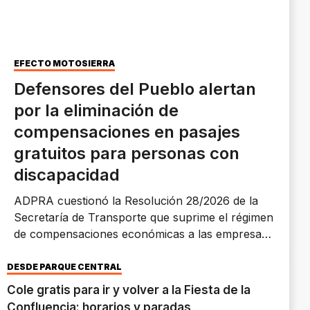
EFECTO MOTOSIERRA
Defensores del Pueblo alertan
por la eliminación de
compensaciones en pasajes
gratuitos para personas con
discapacidad
ADPRA cuestionó la Resolución 28/2026 de la
Secretaría de Transporte que suprime el régimen
de compensaciones económicas a las empresas
de media y larga distancia. Reclaman medidas
efectivas para garantizar el acceso real a la
DESDE PARQUE CENTRAL
gratuidad de pasajes para personas con
Cole gratis para ir y volver a la Fiesta de la
discapacidad, trasplantadas y niños con cáncer
Confluencia: horarios y paradas