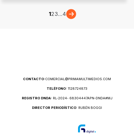
1
2
3
...
4
CONTACTO:
COMERCIAL@PRIMAMULTIMEDIOS.COM
TELÉFONO:
1128724873
REGISTRO DNDA:
RL-2024- 68304447APN-DNDA#MJ
DIRECTOR PERIODÍSTICO:
RUBÉN BOGGI