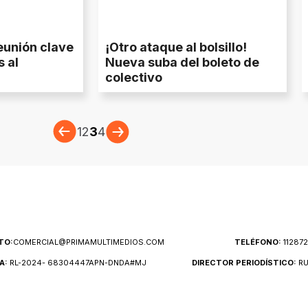
eunión clave
¡Otro ataque al bolsillo!
s al
Nueva suba del boleto de
colectivo
1
2
3
4
TO:
COMERCIAL@PRIMAMULTIMEDIOS.COM
TELÉFONO:
11287
A:
RL-2024- 68304447APN-DNDA#MJ
DIRECTOR PERIODÍSTICO:
RU