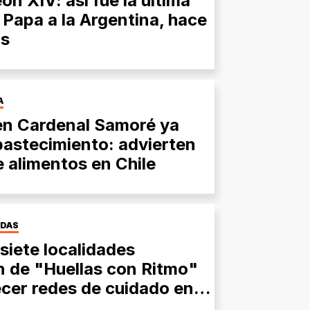
ón XIV: así fue la última
n Papa a la Argentina, hace
os
A
 en Cardenal Samoré ya
bastecimiento: advierten
e alimentos en Chile
IDAS
siete localidades
n de "Huellas con Ritmo"
ecer redes de cuidado en