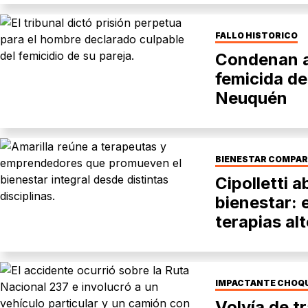
FALLO HISTÓRICO
Condenan a 
femicida de
Neuquén
BIENESTAR COMPA
Cipolletti a
bienestar: 
terapias al
personal
IMPACTANTE CHOQ
Volvía de tr