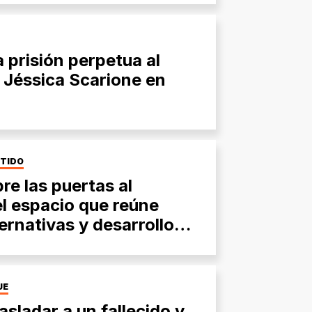
prisión perpetua al
 Jéssica Scarione en
RTIDO
bre las puertas al
el espacio que reúne
ternativas y desarrollo
UE
asladar a un fallecido y