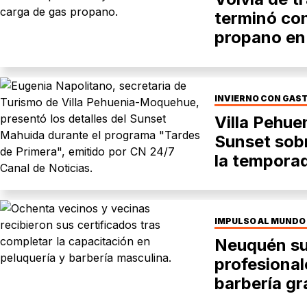
terminó co
propano en 
INVIERNO CON GAS
Villa Pehu
Sunset sobr
la temporad
IMPULSO AL MUNDO
Neuquén s
profesional
barbería gr
municipal