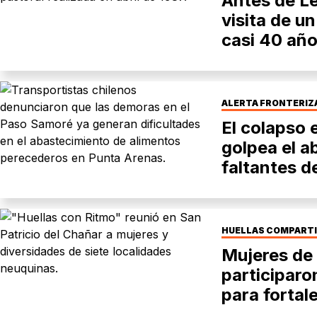
Antes de Le
visita de u
casi 40 añ
ALERTA FRONTERIZ
El colapso
golpea el a
faltantes d
HUELLAS COMPART
Mujeres de 
participaro
para fortal
Neuquén